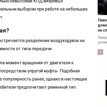
льно невысокий КПД вихревых
мальным выбором при работе на небольших
т.
Лике
дома
ая?
на с
Ликер
встречается разделение воздуходувок на
услов
имости от типа передачи.
0
ипа момент вращения от двигателя к
посредством упругой муфты. Подобная
ю популярность ранее, однако в настоящее
ребители предпочитают ременной тип