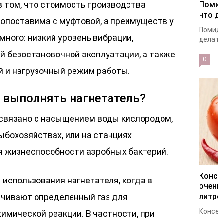
в том, что стоимость производства
Поми
что 
сопоставима с муфтовой, а преимуществ у
Помид
много: низкий уровень вибрации,
делат
 безостановочной эксплуатации, а также
0
й и нагрузочный режим работы.
 выполнять нагнетатель?
 связано с насыщением воды кислородом,
ыбохозяйствах, или на станциях
 жизнеспособности аэробных бактерий.
Конс
 использования нагнетателя, когда в
очен
ачивают определенный газ для
литр
Консе
имической реакции. В частности, при