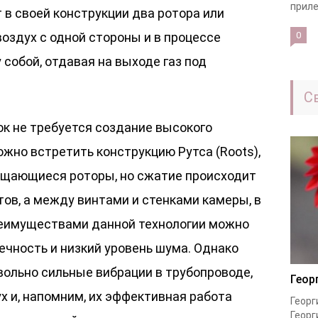
приле
т в своей конструкции два ротора или
оздух с одной стороны и в процессе
0
собой, отдавая на выходе газ под
С
вок не требуется создание высокого
ожно встретить конструкцию Рутса (Roots),
ащающиеся роторы, но сжатие происходит
ов, а между винтами и стенками камеры, в
реимуществами данной технологии можно
ечность и низкий уровень шума. Однако
ольно сильные вибрации в трубопроводе,
Геор
х и, напомним, их эффективная работа
Георг
Георг