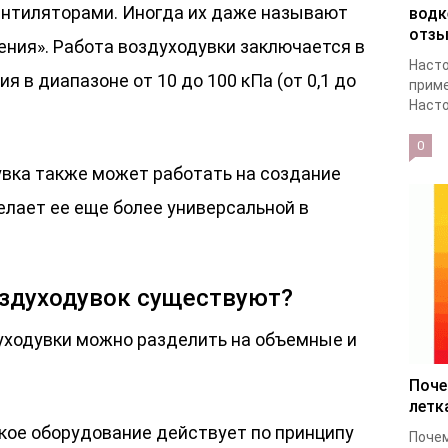
нтиляторами. Иногда их даже называют
водк
отз
ения». Работа воздуходувки заключается в
Насто
 в диапазоне от 10 до 100 кПа (от 0,1 до
приме
Насто
0
вка также может работать на создание
делает ее еще более универсальной в
оздуходувок существуют?
духодувки можно разделить на объемные и
Поче
летк
кое оборудование действует по принципу
Почем