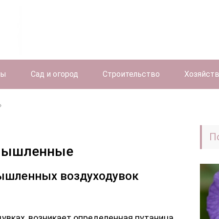
ты
Сад и огород
Строительство
Хозяйст
П
омышленные
ышленных воздуходувок
дувках, возникает определенная путаница,