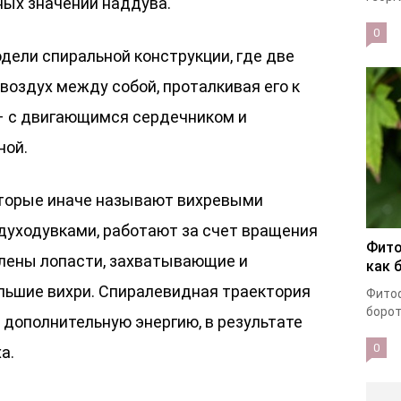
ых значений наддува.
0
дели спиральной конструкции, где две
оздух между собой, проталкивая его к
– с двигающимся сердечником и
ной.
которые иначе называют вихревыми
духодувками, работают за счет вращения
Фито
плены лопасти, захватывающие и
как 
льшие вихри. Спиралевидная траектория
Фитоф
борот
 дополнительную энергию, в результате
0
а.