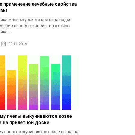
е применение лечебные свойства
ывы
йка маньчжурского ореха на водке
нение лечебные свойства отзывы
йка...
03.11.2019
му пчелы выкучиваются возле
а на прилетной доске
у пчелы выкучиваются возле летка на