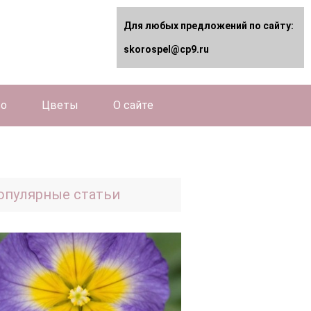
Для любых предложений по сайту:
skorospel@cp9.ru
во
Цветы
О сайте
опулярные статьи