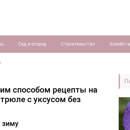
ты
Сад и огород
Строительство
Хозяйст
П
чим способом рецепты на
стрюле с уксусом без
 зиму