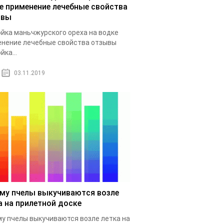
е применение лечебные свойства
ывы
йка маньчжурского ореха на водке
нение лечебные свойства отзывы
йка...
03.11.2019
му пчелы выкучиваются возле
а на прилетной доске
у пчелы выкучиваются возле летка на