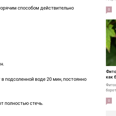
 горячим способом действительно
0
н.
Фито
как 
в подсоленной воде 20 мин, постоянно
Фитоф
борот
0
т полностью стечь.