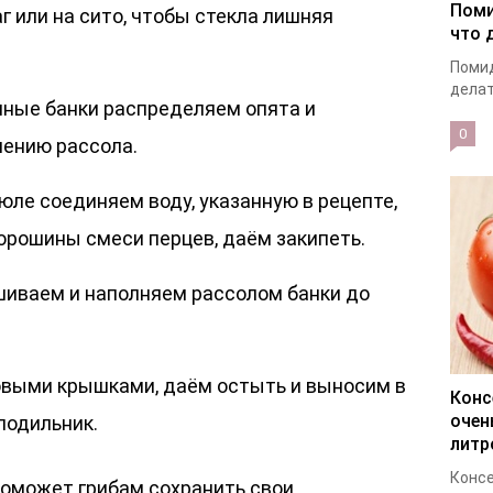
Поми
 или на сито, чтобы стекла лишняя
что 
Помид
делат
нные банки распределяем опята и
0
лению рассола.
юле соединяем воду, указанную в рецепте,
горошины смеси перцев, даём закипеть.
шиваем и наполняем рассолом банки до
выми крышками, даём остыть и выносим в
Конс
очен
лодильник.
литр
Консе
поможет грибам сохранить свои