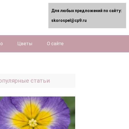
Для любых предложений по сайту:
skorospel@cp9.ru
во
Цветы
О сайте
опулярные статьи