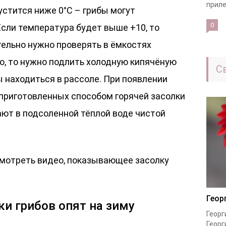
приле
устится ниже 0°С – грибы могут
0
Если температура будет выше +10, то
тельно нужно проверять в ёмкостях
ло, то нужно подлить холодную кипячёную
С
 находиться в рассоле. При появлении
 приготовленных способом горячей засолки
ают в подсоленной тёплой воде чистой
смотреть видео, показывающее засолку
Геор
ки грибов опят на зиму
Георг
Георг