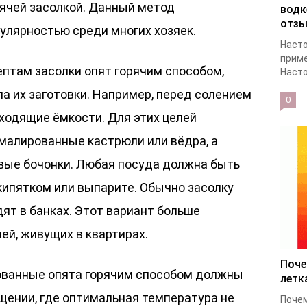
рячей засолкой. Данный метод
водк
отз
улярностью среди многих хозяек.
Насто
приме
ептам засолки опят горячим способом,
Насто
а их заготовки. Например, перед солением
0
ходящие ёмкости. Для этих целей
эмалированные кастрюли или вёдра, а
вые бочонки. Любая посуда должна быть
кипятком или выпарите. Обычно засолку
ят в банках. Этот вариант больше
ей, живущих в квартирах.
Поче
рованные опята горячим способом должны
летк
щении, где оптимальная температура не
Почем