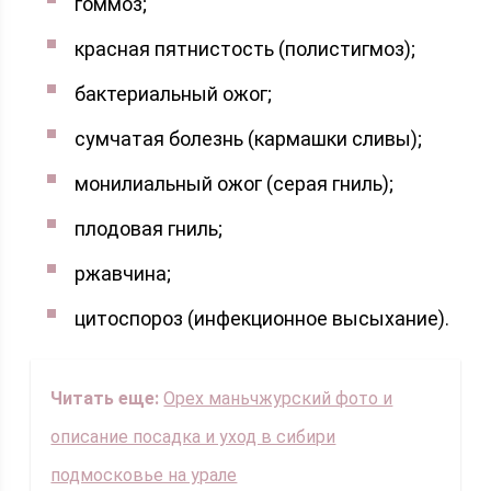
гоммоз;
красная пятнистость (полистигмоз);
бактериальный ожог;
сумчатая болезнь (кармашки сливы);
монилиальный ожог (серая гниль);
плодовая гниль;
ржавчина;
цитоспороз (инфекционное высыхание).
Читать еще:
Орех маньчжурский фото и
описание посадка и уход в сибири
подмосковье на урале